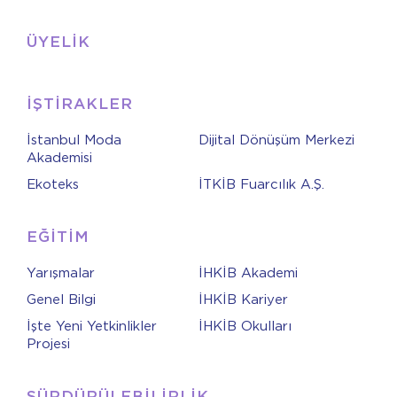
ÜYELİK
İŞTİRAKLER
İstanbul Moda
Dijital Dönüşüm Merkezi
Akademisi
Ekoteks
İTKİB Fuarcılık A.Ş.
EĞİTİM
Yarışmalar
İHKİB Akademi
Genel Bilgi
İHKİB Kariyer
İşte Yeni Yetkinlikler
İHKİB Okulları
Projesi
SÜRDÜRÜLEBİLİRLİK