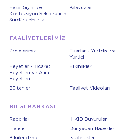
Hazır Giyim ve
Kılavuzlar
Konfeksiyon Sektörü için
Sürdürülebilirlik
FAALİYETLERİMİZ
Projelerimiz
Fuarlar - Yurtdışı ve
Yurtiçi
Heyetler - Ticaret
Etkinlikler
Heyetleri ve Alım
Heyetleri
Bültenler
Faaliyet Videoları
BİLGİ BANKASI
Raporlar
İHKİB Duyurular
İhaleler
Dünyadan Haberler
Bilgilendirme
İstatistikler