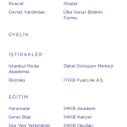
İhracat
İthalat
Devlet Yardımları
Ülke Sorun Bildirim
Formu
ÜYELİK
İŞTİRAKLER
İstanbul Moda
Dijital Dönüşüm Merkezi
Akademisi
Ekoteks
İTKİB Fuarcılık A.Ş.
EĞİTİM
Yarışmalar
İHKİB Akademi
Genel Bilgi
İHKİB Kariyer
İşte Yeni Yetkinlikler
İHKİB Okulları