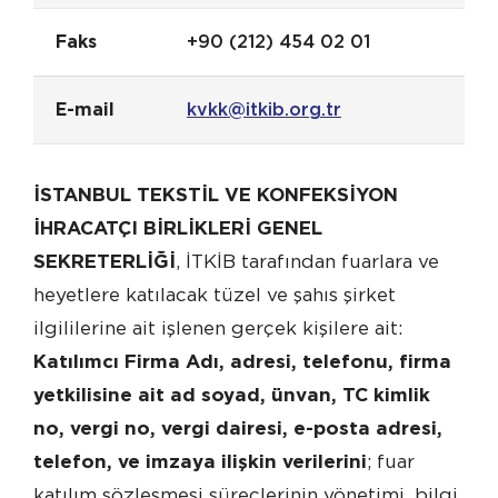
Faks
+90 (212) 454 02 01
E-mail
kvkk@itkib.org.tr
İSTANBUL TEKSTİL VE KONFEKSİYON
İHRACATÇI BİRLİKLERİ GENEL
SEKRETERLİĞİ
, İTKİB tarafından fuarlara ve
heyetlere katılacak tüzel ve şahıs şirket
ilgililerine ait işlenen gerçek kişilere ait:
Katılımcı Firma Adı, adresi, telefonu, firma
yetkilisine ait ad soyad, ünvan, TC kimlik
no, vergi no, vergi dairesi, e-posta adresi,
telefon, ve imzaya ilişkin verilerini
; fuar
katılım sözleşmesi süreçlerinin yönetimi, bilgi