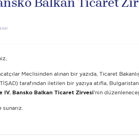
Bansko Balkan Ticaret Zi
İHİ
iz,
acatçılar Meclisinden alınan bir yazıda, Ticaret Bakan
İŞAD) tarafından iletilen bir yazıya atıfla, Bulgarist
e IV. Bansko Balkan Ticaret Zirvesi
'nin düzenleneceğ
e sunarız.