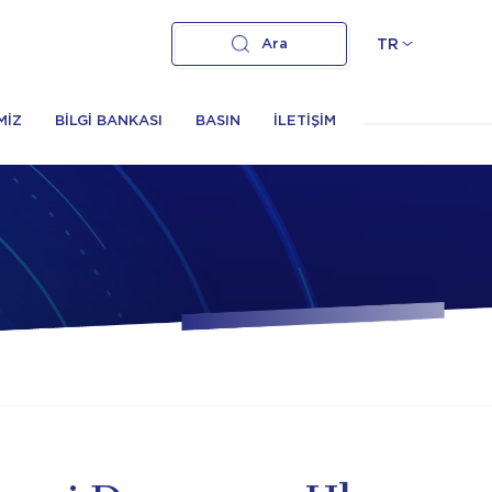
Ara
TR
MİZ
BİLGİ BANKASI
BASIN
İLETİŞİM