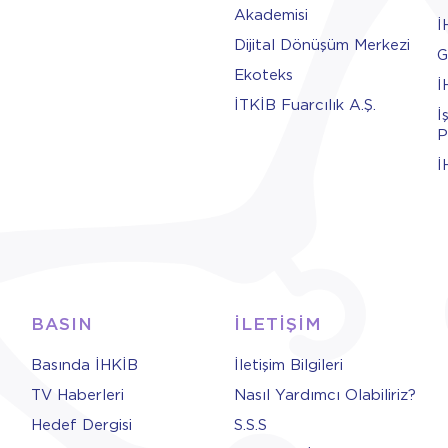
Akademisi
İ
Dijital Dönüşüm Merkezi
G
Ekoteks
İ
İTKİB Fuarcılık A.Ş.
İ
P
İ
BASIN
İLETİŞİM
Basında İHKİB
İletişim Bilgileri
TV Haberleri
Nasıl Yardımcı Olabiliriz?
Hedef Dergisi
S.S.S