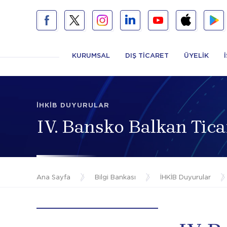
KURUMSAL
DIŞ TİCARET
ÜYELİK
İHKİB DUYURULAR
IV. Bansko Balkan Tica
Ana Sayfa
/
Bilgi Bankası
/
İHKİB Duyurular
/