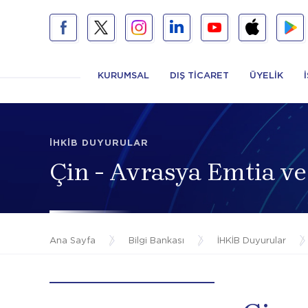
KURUMSAL
DIŞ TİCARET
ÜYELİK
İHKİB DUYURULAR
Çin - Avrasya Emtia ve
Ana Sayfa
/
Bilgi Bankası
/
İHKİB Duyurular
/