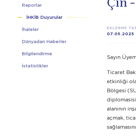
Çin -
Raporlar
İHKİB Duyurular
EKLENME TAR
İhaleler
07.05.2025
Dünyadan Haberler
Bilgilendirme
Sayın Üyem
İstatistikler
Ticaret Baka
etkinliği o
Bölgesi (SU
diplomasisi
alanının in
açmak, tica
sağlamasını