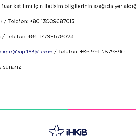
uar katılımı için iletişim bilgilerinin aşağıda yer aldığ
er / Telefon: +86 13009687615
/ Telefon: +86 17799678024
expo@vip.163
@.com
/ Telefon: +86 991-2879890
e sunarız.