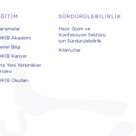
EĞİTİM
SÜRDÜRÜLEBİLİRLİK
arışmalar
Hazır Giyim ve
Konfeksiyon Sektörü
HKİB Akademi
için Sürdürülebilirlik
enel Bilgi
Kılavuzlar
HKİB Kariyer
şte Yeni Yetkinlikler
rojesi
HKİB Okulları