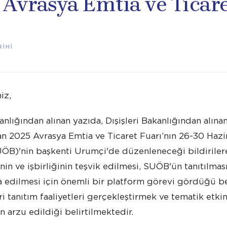
 Avrasya Emtia ve Ticar
İHİ
iz,
nlığından alınan yazıda, Dışişleri Bakanlığından alınan 
lan 2025 Avrasya Emtia ve Ticaret Fuarı’nın 26-30 Haz
ÖB)'nin başkenti Urumçi'de düzenleneceği bildirilerek
nin ve işbirliğinin teşvik edilmesi, SUÖB'ün tanıtılma
şa edilmesi için önemli bir platform görevi gördüğü be
ri tanıtım faaliyetleri gerçekleştirmek ve tematik etki
n arzu edildiği belirtilmektedir.