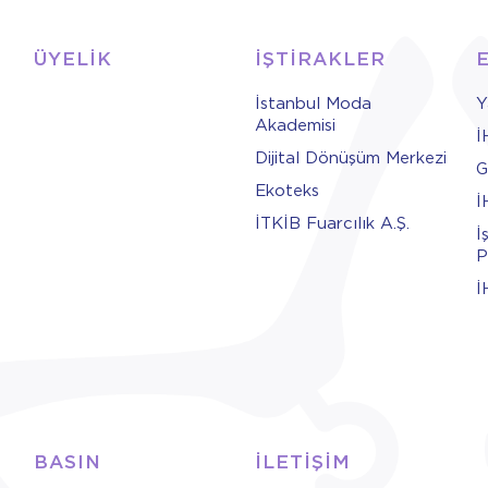
ÜYELİK
İŞTİRAKLER
İstanbul Moda
Y
Akademisi
İ
Dijital Dönüşüm Merkezi
G
Ekoteks
İ
İTKİB Fuarcılık A.Ş.
İ
P
İ
BASIN
İLETİŞİM