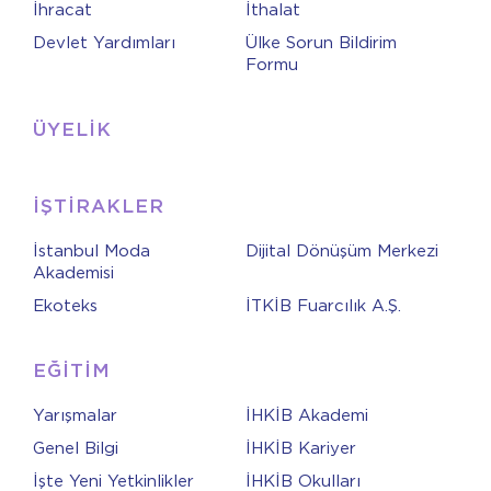
İhracat
İthalat
Devlet Yardımları
Ülke Sorun Bildirim
Formu
ÜYELİK
İŞTİRAKLER
İstanbul Moda
Dijital Dönüşüm Merkezi
Akademisi
Ekoteks
İTKİB Fuarcılık A.Ş.
EĞİTİM
Yarışmalar
İHKİB Akademi
Genel Bilgi
İHKİB Kariyer
İşte Yeni Yetkinlikler
İHKİB Okulları