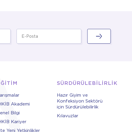
EĞİTİM
SÜRDÜRÜLEBİLİRLİK
arışmalar
Hazır Giyim ve
Konfeksiyon Sektörü
HKİB Akademi
için Sürdürülebilirlik
enel Bilgi
Kılavuzlar
HKİB Kariyer
şte Yeni Yetkinlikler