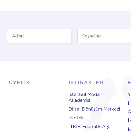
ÜYELİK
İŞTİRAKLER
İstanbul Moda
Y
Akademisi
İ
Dijital Dönüşüm Merkezi
G
Ekoteks
İ
İTKİB Fuarcılık A.Ş.
İ