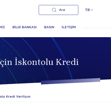
Ara
TR
MİZ
BİLGİ BANKASI
BASIN
İLETİŞİM
için İskontolu Kredi
olu Kredi Veriliyor