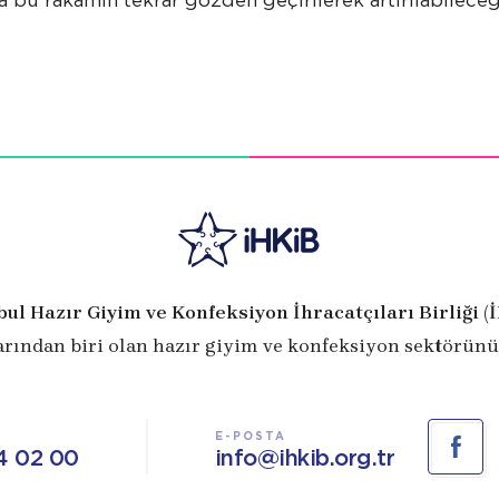
da bu rakamın tekrar gözden geçirilerek artırılabileceğ
bul Hazır Giyim ve Konfeksiyon İhracatçıları Birliği (
arından biri olan hazır giyim ve konfeksiyon sektörünü
E-POSTA
4 02 00
info@ihkib.org.tr