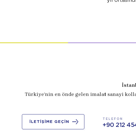
yıl ortasın
İstan
Türkiye’nin en önde gelen imalat sanayi koll
TELEFON
İLETİŞİME GEÇİN
+90 212 45