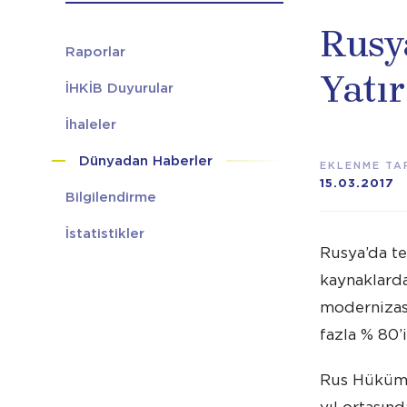
Rusya
Raporlar
Yatır
İHKİB Duyurular
İhaleler
Dünyadan Haberler
EKLENME TAR
15.03.2017
Bilgilendirme
İstatistikler
Rusya’da te
kaynaklarda
modernizasy
fazla % 80’
Rus Hükümet