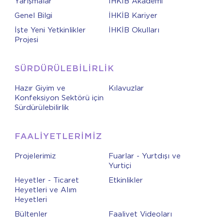
Yarışmalar
İHKİB Akademi
Genel Bilgi
İHKİB Kariyer
İşte Yeni Yetkinlikler
İHKİB Okulları
Projesi
SÜRDÜRÜLEBİLİRLİK
Hazır Giyim ve
Kılavuzlar
Konfeksiyon Sektörü için
Sürdürülebilirlik
FAALİYETLERİMİZ
Projelerimiz
Fuarlar - Yurtdışı ve
Yurtiçi
Heyetler - Ticaret
Etkinlikler
Heyetleri ve Alım
Heyetleri
Bültenler
Faaliyet Videoları