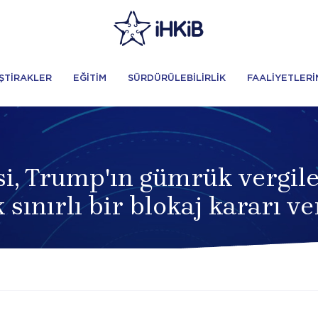
İŞTİRAKLER
EĞİTİM
SÜRDÜRÜLEBİLİRLİK
FAALİYETLERİ
, Trump'ın gümrük vergiler
k sınırlı bir blokaj kararı ve
i bir kez daha yasadışı ilan etti, ancak sınırlı bir blokaj kararı 