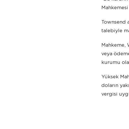
Mahkemesi 
Townsend ay
talebiyle m
Mahkeme, Wa
veya ödeme 
kurumu olan
Yüksek Mah
doların ya
vergisi uyg