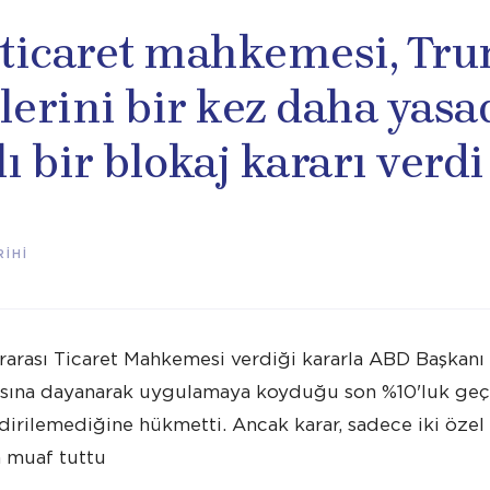
ticaret mahkemesi, Tr
lerini bir kez daha yasad
lı bir blokaj kararı verdi
İHİ
arası Ticaret Mahkemesi verdiği kararla ABD Başkanı
sasına dayanarak uygulamaya koyduğu son %10'luk geç
irilemediğine hükmetti. Ancak karar, sadece iki özel i
n muaf tuttu