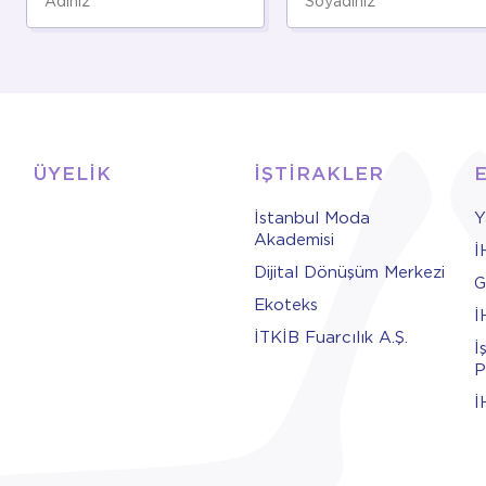
ÜYELİK
İŞTİRAKLER
İstanbul Moda
Y
Akademisi
İ
Dijital Dönüşüm Merkezi
G
Ekoteks
İ
İTKİB Fuarcılık A.Ş.
İ
P
İ