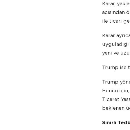
Karar, yakla
açısından ö
ile ticari 
Karar ayrıc
uyguladığı 
yeni ve uzu
Trump ise t
Trump yönet
Bunun için,
Ticaret Yas
beklenen üç
Sınırlı Tedb