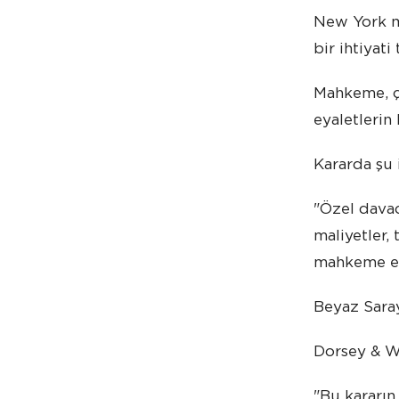
New York me
bir ihtiyati
Mahkeme, ç
eyaletlerin
Kararda şu i
"Özel davac
maliyetler,
mahkeme ev
Beyaz Saray
Dorsey & Wh
"Bu kararın