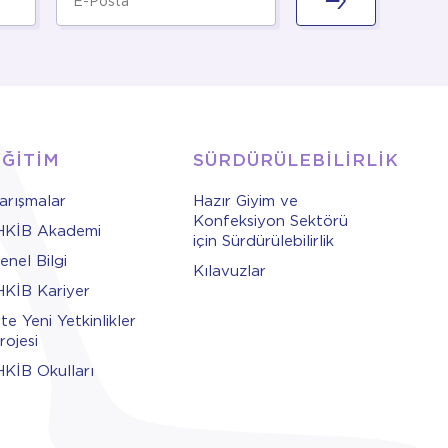
EĞİTİM
SÜRDÜRÜLEBİLİRLİK
arışmalar
Hazır Giyim ve
Konfeksiyon Sektörü
HKİB Akademi
için Sürdürülebilirlik
enel Bilgi
Kılavuzlar
HKİB Kariyer
şte Yeni Yetkinlikler
rojesi
HKİB Okulları