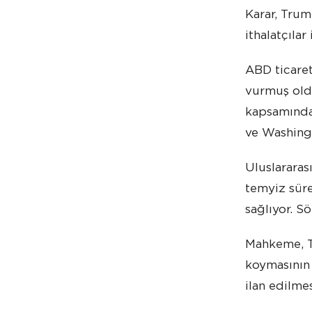
Karar, Trum
ithalatçılar
ABD ticaret
vurmuş oldu
kapsamında 
ve Washingt
Uluslararas
temyiz süre
sağlıyor. S
Mahkeme, Tr
koymasının 
ilan edilme