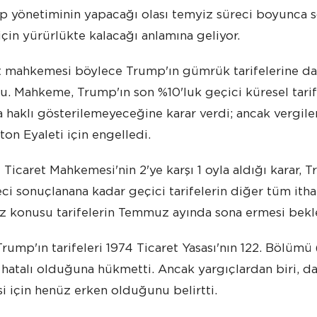
p yönetiminin yapacağı olası temyiz süreci boyunca s
 için yürürlükte kalacağı anlamına geliyor.
 mahkemesi böylece Trump'ın gümrük tarifelerine dayal
. Mahkeme, Trump'ın son %10'luk geçici küresel tarife
haklı gösterilemeyeceğine karar verdi; ancak vergileri
on Eyaleti için engelledi.
ı Ticaret Mahkemesi'nin 2'ye karşı 1 oyla aldığı karar
ci sonuçlanana kadar geçici tarifelerin diğer tüm itha
öz konusu tarifelerin Temmuz ayında sona ermesi bekle
ump'ın tarifeleri 1974 Ticaret Yasası'nın 122. Bölüm
hatalı olduğuna hükmetti. Ancak yargıçlardan biri, d
si için henüz erken olduğunu belirtti.