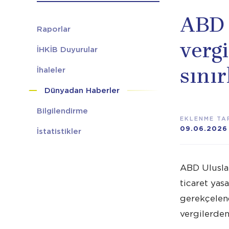
ABD 
Raporlar
vergi
İHKİB Duyurular
sınır
İhaleler
Dünyadan Haberler
Bilgilendirme
EKLENME TAR
09.06.2026
İstatistikler
ABD Uluslar
ticaret ya
gerekçelend
vergilerde