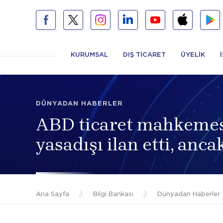
KURUMSAL
DIŞ TİCARET
ÜYELİK
DÜNYADAN HABERLER
ABD ticaret mahkemesi
yasadışı ilan etti, anca
Ana Sayfa
/
Bilgi Bankası
/
Dünyadan Haberler
/
ABD ticaret mahkemesi, Trump'ın gümrük vergilerin