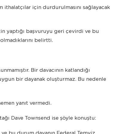
 ithalatçılar için durdurulmasını sağlayacak
n yaptığı başvuruyu geri çevirdi ve bu
lmadıklarını belirtti.
 sunmamıştır. Bir davacının katlandığı
n uygun bir dayanak oluşturmaz. Bu nedenle
 hemen yanıt vermedi.
rtağı Dave Townsend ise şöyle konuştu:
or ve bu durum davanın Federal Temyiz