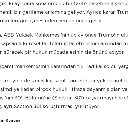
şık iki ay sonra sona erecek bir tarife paketine ilişkin
nemli bir gerileme anlamına geliyor. Ayrıca karar, Tru
gerilimleri görüşmesinden hemen önce geldi.
a, ABD Yüksek Mahkemesi'nin üç ay önce Trump'ın ulu
kapsamlı küresel tarifeleri iptal etmesinin ardından mi
n sürecek bir hukuk mücadelesinin de önünü açıyor.
icaret mahkemesinin kararından "iki radikal solcu yarg
imi yine de geniş kapsamlı tarifeleri büyük ticaret o
 şimdiye kadar birçok hukuki itiraza dayanmış olan ve
ası'nın 301. Bölümü'ne (Section 301) başvurmayı hed
 ayrı Section 301 soruşturması yürütüyor.
ir Kararı