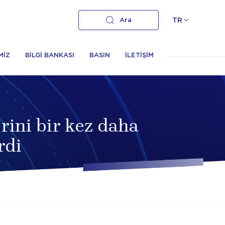
Ara
TR
MİZ
BİLGİ BANKASI
BASIN
İLETİŞİM
ini bir kez daha
rdi
verdi