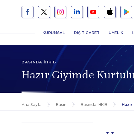
KURUMSAL
DIŞ TİCARET
ÜYELİK
BASINDA İHKİB
Hazır Giyimde Kurtulu
Ana Sayfa
/
Basın
/
Basında İHKİB
/
Hazır