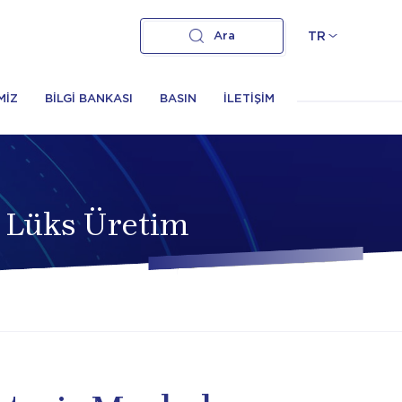
Ara
TR
MİZ
BİLGİ BANKASI
BASIN
İLETİŞİM
e Lüks Üretim