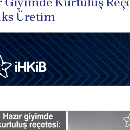
r Giyimde Kurtuluş Reçe
üks Üretim