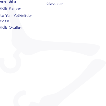
enel Bilgi
Kılavuzlar
HKİB Kariyer
şte Yeni Yetkinlikler
rojesi
HKİB Okulları