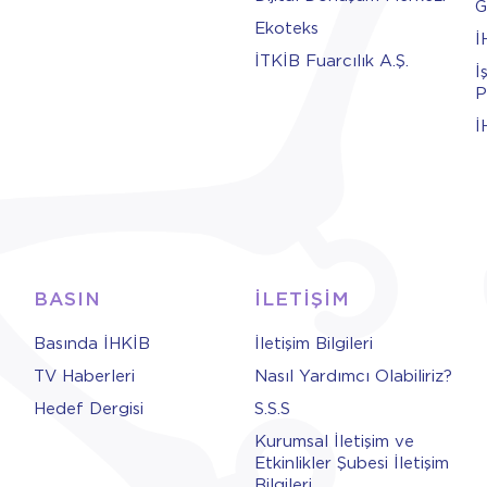
G
Ekoteks
İ
İTKİB Fuarcılık A.Ş.
İ
P
İ
BASIN
İLETİŞİM
Basında İHKİB
İletişim Bilgileri
TV Haberleri
Nasıl Yardımcı Olabiliriz?
Hedef Dergisi
S.S.S
Kurumsal İletişim ve
Etkinlikler Şubesi İletişim
Bilgileri