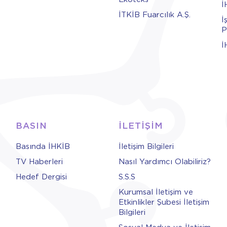
İ
İTKİB Fuarcılık A.Ş.
İ
P
İ
BASIN
İLETİŞİM
Basında İHKİB
İletişim Bilgileri
TV Haberleri
Nasıl Yardımcı Olabiliriz?
Hedef Dergisi
S.S.S
Kurumsal İletişim ve
Etkinlikler Şubesi İletişim
Bilgileri