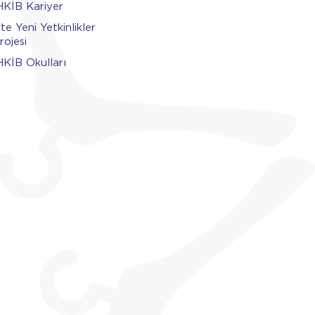
HKİB Kariyer
şte Yeni Yetkinlikler
rojesi
HKİB Okulları