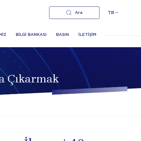
Ara
TR
MİZ
BİLGİ BANKASI
BASIN
İLETİŞİM
ra Çıkarmak