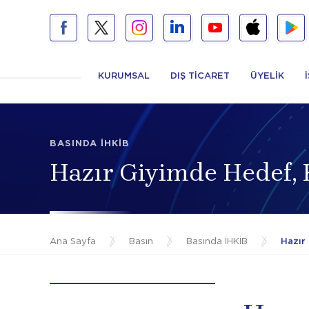
KURUMSAL
DIŞ TİCARET
ÜYELİK
BASINDA İHKİB
Hazır Giyimde Hedef, 
Ana Sayfa
/
Basın
/
Basında İHKİB
/
Hazır