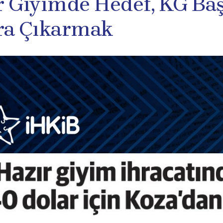
r Giyimde Hedef, KG Baş
ra Çıkarmak