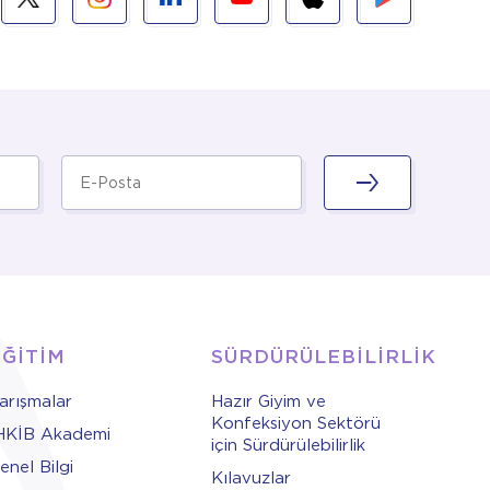
EĞİTİM
SÜRDÜRÜLEBİLİRLİK
arışmalar
Hazır Giyim ve
Konfeksiyon Sektörü
HKİB Akademi
için Sürdürülebilirlik
enel Bilgi
Kılavuzlar