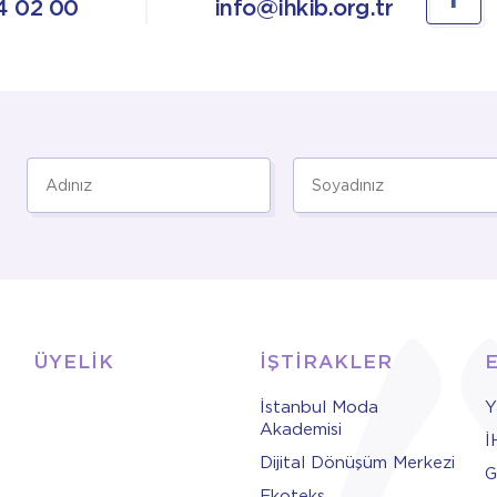
4 02 00
info@ihkib.org.tr
ÜYELİK
İŞTİRAKLER
İstanbul Moda
Y
Akademisi
İ
Dijital Dönüşüm Merkezi
G
Ekoteks