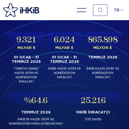
TR
9
.
3
21
6
.
0
24
865
.
8
98
MiLYAR $
MiLYAR $
MİLYON $
01 OCAK - 31
01 OCAK - 31
TEMMUZ 2026
TEMMUZ 2026
TEMMUZ 2026
TÜRKİYE GENELİ
İHKİB HAZIR GİYİM VE
İHKİB HAZIR GİYİM VE
HAZIR GİYİM VE
KONFEKSİYON
KONFEKSİYON
KONFEKSİYON
İHRACATI
İHRACATI
İHRACATI
%
64
.
6
25
.
2
16
TEMMUZ 2026
İHKİB İHRACATÇI
İHKİB’İN HAZIR GİYİM VE
ÜYE SAYISI
KONFEKSİYON İHRACATINDAKİ PAYI