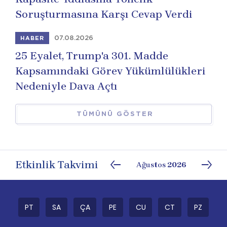
Soruşturmasına Karşı Cevap Verdi
07.08.2026
HABER
25 Eyalet, Trump'a 301. Madde
Kapsamındaki Görev Yükümlülükleri
Nedeniyle Dava Açtı
TÜMÜNÜ GÖSTER
Etkinlik Takvimi
Ağustos
2026
PT
SA
ÇA
PE
CU
CT
PZ