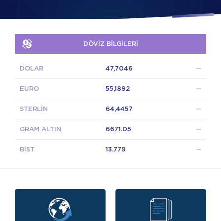
DÖVİZ BİLGİLERİ
DOLAR
47,7046
EURO
55,1892
STERLİN
64,4457
GRAM ALTIN
6671.05
BİST
13.779