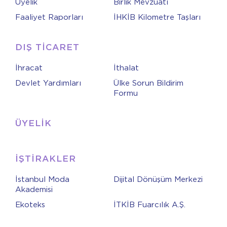
Üyelik
Birlik Mevzuatı
Faaliyet Raporları
İHKİB Kilometre Taşları
DIŞ TİCARET
İhracat
İthalat
Devlet Yardımları
Ülke Sorun Bildirim
Formu
ÜYELİK
İŞTİRAKLER
İstanbul Moda
Dijital Dönüşüm Merkezi
Akademisi
Ekoteks
İTKİB Fuarcılık A.Ş.