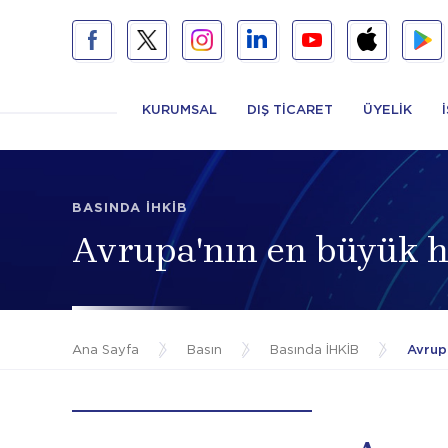
KURUMSAL
DIŞ TİCARET
ÜYELİK
BASINDA İHKİB
Avrupa'nın en büyük ha
Ana Sayfa
/
Basın
/
Basında İHKİB
/
Avrupa