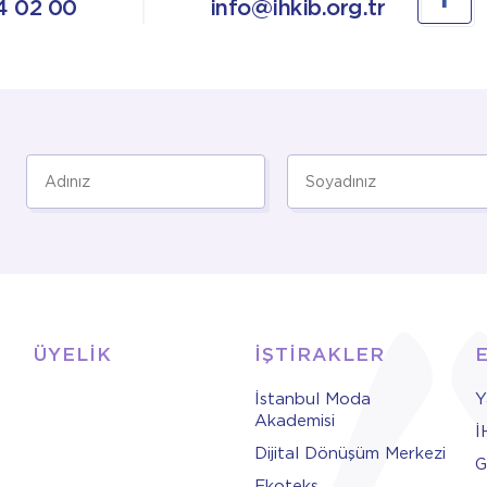
4 02 00
info@ihkib.org.tr
ÜYELİK
İŞTİRAKLER
İstanbul Moda
Y
Akademisi
İ
Dijital Dönüşüm Merkezi
G
Ekoteks