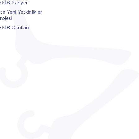
HKİB Kariyer
şte Yeni Yetkinlikler
rojesi
HKİB Okulları