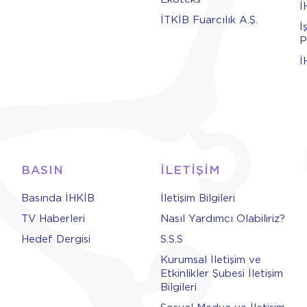
İ
İTKİB Fuarcılık A.Ş.
İ
P
İ
BASIN
İLETİŞİM
Basında İHKİB
İletişim Bilgileri
TV Haberleri
Nasıl Yardımcı Olabiliriz?
Hedef Dergisi
S.S.S
Kurumsal İletişim ve
Etkinlikler Şubesi İletişim
Bilgileri