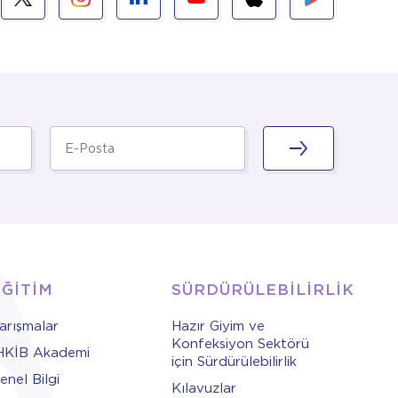
EĞİTİM
SÜRDÜRÜLEBİLİRLİK
arışmalar
Hazır Giyim ve
Konfeksiyon Sektörü
HKİB Akademi
için Sürdürülebilirlik
enel Bilgi
Kılavuzlar