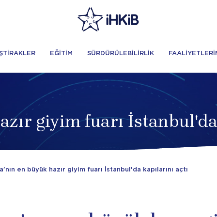
İŞTİRAKLER
EĞİTİM
SÜRDÜRÜLEBİLİRLİK
FAALİYETLERİ
zır giyim fuarı İstanbul'da 
'nın en büyük hazır giyim fuarı İstanbul'da kapılarını açtı