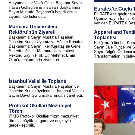
Adıyamanlılar Vakfı Genel Başkanı Sayın
Hasan Göksu ve iş insanları Başkanımız
Euratex’te Güçlü 
Sayın Mustafa Paşahan’a hayırlı olsun
EURATEX’te güçlü tems
ziyaretinde bulundular.
Üyemiz Sayın İsmail Ko
yeniden EURATEX Başka
Marmara Üniversitesi
Rektörü’nün Ziyareti
Apparel and Textil
Başkanımız Sayın Mustafa Paşahan,
Toplantısı
Yönetim Kurulu Üyemiz ve Eğitim Komitesi
Birliğimiz Yönetim Kur
Başkanımız Sayın İlker Karataş ile Genel
Sayın Jale Tunçel ve Sür
Sekreterliğimiz; Marmara Üniversitesi
Sayın Nilgün Özdemir’in
Rektörü Sayın Prof. Dr. Mehmet Emin
Transformation Initiativ
Okur’u makamında ziyaret etti.
İstanbul Valisi İle Toplantı
Başkanımız Sayın Mustafa Paşahan ve
Yönetim Kurulu üyelerimiz, İstanbul Valimiz
Sayın Davut Gül’ü makamında ziyaret etti.
Protokol Okulları Mezuniyet
Töreni
İTKİB Protokol Okullarımızın mezuniyet
törenini büyük bir gurur ve coşkuyla
gerçekleştirdik.