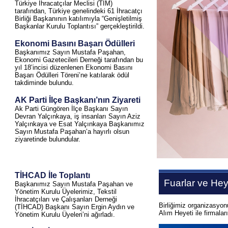
Türkiye İhracatçılar Meclisi (TİM)
tarafından, Türkiye genelindeki 61 İhracatçı
Birliği Başkanının katılımıyla “Genişletilmiş
Başkanlar Kurulu Toplantısı” gerçekleştirildi.
Ekonomi Basını Başarı Ödülleri
Başkanımız Sayın Mustafa Paşahan,
Ekonomi Gazetecileri Derneği tarafından bu
yıl 18’incisi düzenlenen Ekonomi Basını
Başarı Ödülleri Töreni’ne katılarak ödül
takdiminde bulundu.
AK Parti İlçe Başkanı’nın Ziyareti
Ak Parti Güngören İlçe Başkanı Sayın
Devran Yalçınkaya, iş insanları Sayın Aziz
Yalçınkaya ve Esat Yalçınkaya Başkanımız
Sayın Mustafa Paşahan’a hayırlı olsun
ziyaretinde bulundular.
TİHCAD İle Toplantı
Fuarlar ve Hey
Başkanımız Sayın Mustafa Paşahan ve
Yönetim Kurulu Üyelerimiz, Tekstil
İhracatçıları ve Çalışanları Derneği
Birliğimiz organizasyon
(TİHCAD) Başkanı Sayın Ergin Aydın ve
Alım Heyeti ile firmalar
Yönetim Kurulu Üyeleri’ni ağırladı.