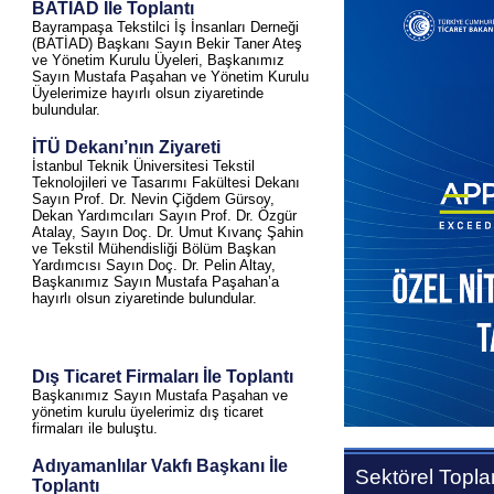
BATİAD İle Toplantı
Bayrampaşa Tekstilci İş İnsanları Derneği
(BATİAD) Başkanı Sayın Bekir Taner Ateş
ve Yönetim Kurulu Üyeleri, Başkanımız
Sayın Mustafa Paşahan ve Yönetim Kurulu
Üyelerimize hayırlı olsun ziyaretinde
bulundular.
İTÜ Dekanı’nın Ziyareti
İstanbul Teknik Üniversitesi Tekstil
Teknolojileri ve Tasarımı Fakültesi Dekanı
Sayın Prof. Dr. Nevin Çiğdem Gürsoy,
Dekan Yardımcıları Sayın Prof. Dr. Özgür
Atalay, Sayın Doç. Dr. Umut Kıvanç Şahin
ve Tekstil Mühendisliği Bölüm Başkan
Yardımcısı Sayın Doç. Dr. Pelin Altay,
Başkanımız Sayın Mustafa Paşahan’a
hayırlı olsun ziyaretinde bulundular.
Dış Ticaret Firmaları İle Toplantı
Başkanımız Sayın Mustafa Paşahan ve
yönetim kurulu üyelerimiz dış ticaret
firmaları ile buluştu.
Adıyamanlılar Vakfı Başkanı İle
Sektörel Toplan
Toplantı