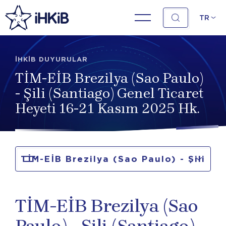
TR
İHKİB DUYURULAR
TİM-EİB Brezilya (Sao Paulo)
- Şili (Santiago) Genel Ticaret
Heyeti 16-21 Kasım 2025 Hk.
TİM-EİB Brezilya (Sao Paulo) - Şili
(Santiago) Genel Ticaret Heyeti 16-
TİM-EİB Brezilya (Sao
21 Kasım 2025 Hk.