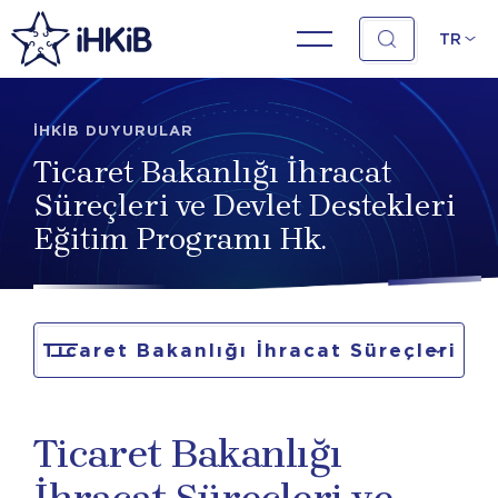
TR
İHKİB DUYURULAR
Ticaret Bakanlığı İhracat
Süreçleri ve Devlet Destekleri
Eğitim Programı Hk.
Ticaret Bakanlığı İhracat Süreçleri
ve Devlet Destekleri Eğitim
Ticaret Bakanlığı
Programı Hk.