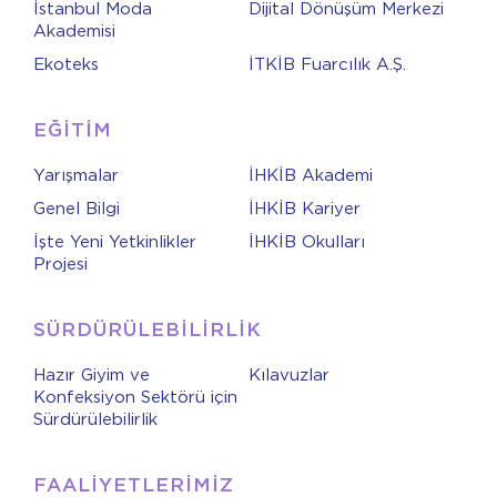
İstanbul Moda
Dijital Dönüşüm Merkezi
Akademisi
Ekoteks
İTKİB Fuarcılık A.Ş.
EĞİTİM
Yarışmalar
İHKİB Akademi
Genel Bilgi
İHKİB Kariyer
İşte Yeni Yetkinlikler
İHKİB Okulları
Projesi
SÜRDÜRÜLEBİLİRLİK
Hazır Giyim ve
Kılavuzlar
Konfeksiyon Sektörü için
Sürdürülebilirlik
FAALİYETLERİMİZ